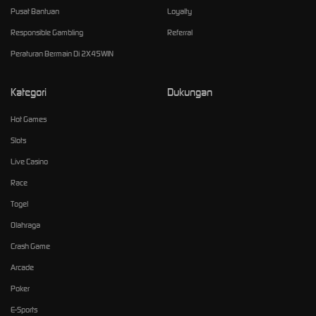
Pusat Bantuan
Loyalty
Responsible Gambling
Referral
Peraturan Bermain Di 2X45WIN
Kategori
Dukungan
Hot Games
Slots
Live Casino
Race
Togel
Olahraga
Crash Game
Arcade
Poker
E-Sports