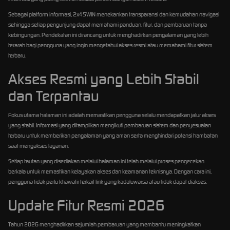
Sebagai platform informasi, 2x45WIN menekankan transparansi dan kemudahan navigasi
sehingga setiap pengunjung dapat memahami panduan, fitur, dan pembaruan tanpa
kebingungan. Pendekatan ini dirancang untuk menghadirkan pengalaman yang lebih
terarah bagi pengguna yang ingin mengetahui akses resmi atau memahami fitur sistem
terbaru.
Akses Resmi yang Lebih Stabil
dan Terpantau
Fokus utama halaman ini adalah memastikan pengguna selalu mendapatkan jalur akses
yang stabil. Informasi yang ditampilkan mengikuti pembaruan sistem dan penyesuaian
terbaru untuk memberikan pengalaman yang aman serta menghindari potensi hambatan
saat mengakses layanan.
Setiap tautan yang disediakan melalui halaman ini telah melalui proses pengecekan
berkala untuk memastikan kelayakan akses dan keamanan teknisnya. Dengan cara ini,
pengguna tidak perlu khawatir terkait link yang kadaluwarsa atau tidak dapat diakses.
Update Fitur Resmi 2026
Tahun 2026 menghadirkan sejumlah pembaruan yang membantu meningkatkan