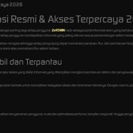
rcaya 2026
asi Resmi & Akses Terpercaya 
a sangat penting bagi setiap pengguna.
2x45WIN
hadir sebagai portal informasi resmi yang berf
 setiap pengguna mendapatkan informasi yang paling relevan sesuai perkembangan sistem terbar
ahan navigasi sehingga setiap pengunjung dapat memahami panduan, fitur, dan pembaruan tanp
 resmi atau memahami fitur sistem terbaru.
bil dan Terpantau
jalur akses yang stabil. Informasi yang ditampilkan mengikuti pembaruan sistem dan penyesu
ngecekan berkala untuk memastikan kelayakan akses dan keamanan teknisnya. Dengan cara ini, peng
 kenyamanan pengguna, mulai dari optimalisasi performa, tampilan responsif, hingga penyesu