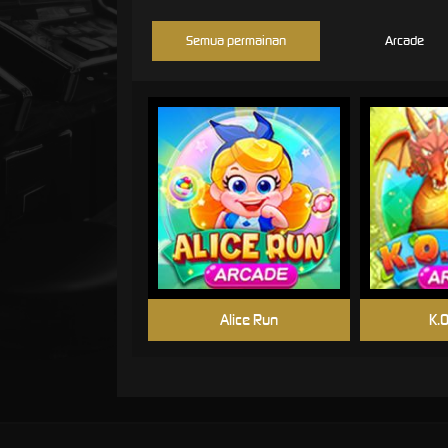
Semua permainan
Arcade
Alice Run
K.O