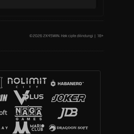
©2026 2X45WIN. Hak cipta dilindungi | 18+