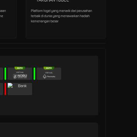
haan
Platform togel yang menarik dari perusahan
ame
terbaik di dunia yang menawarkan hadiah
kemenangan besar