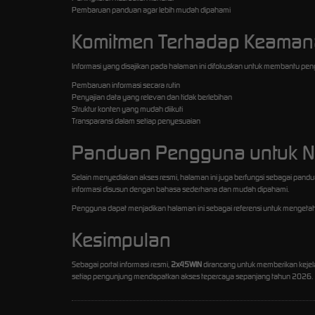
Pembaruan panduan agar lebih mudah dipahami
Komitmen Terhadap Keamana
Informasi yang disajikan pada halaman ini difokuskan untuk membantu peng
Pembaruan informasi secara rutin
Penyajian data yang relevan dan tidak berlebihan
Struktur konten yang mudah diikuti
Transparansi dalam setiap penyesuaian
Panduan Pengguna untuk N
Selain menyediakan akses resmi, halaman ini juga berfungsi sebagai pa
informasi disusun dengan bahasa sederhana dan mudah dipahami.
Pengguna dapat menjadikan halaman ini sebagai referensi untuk mengetahui 
Kesimpulan
Sebagai portal informasi resmi,
2x45WIN
dirancang untuk memberikan kejel
setiap pengunjung mendapatkan akses tepercaya sepanjang tahun 2026.