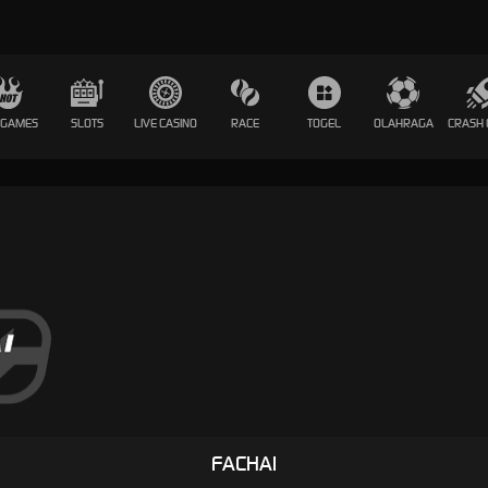
 GAMES
SLOTS
LIVE CASINO
RACE
TOGEL
OLAHRAGA
CRASH
FACHAI