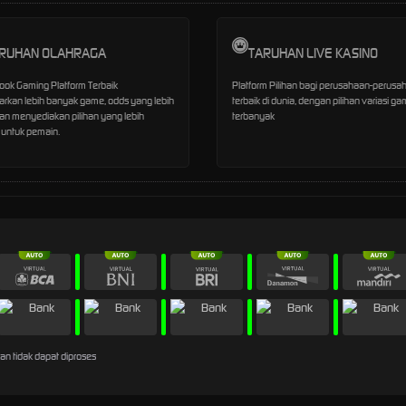
RUHAN OLAHRAGA
TARUHAN LIVE KASINO
ook Gaming Platform Terbaik
Platform Pilihan bagi perusahaan-perusa
kan lebih banyak game, odds yang lebih
terbaik di dunia, dengan pilihan variasi g
 dan menyediakan pilihan yang lebih
terbanyak
untuk pemain.
an tidak dapat diproses