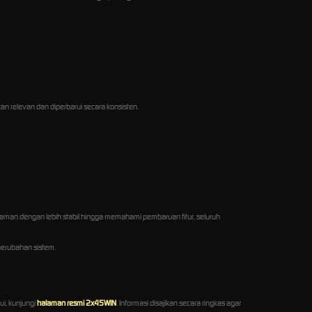
n relevan dan diperbarui secara konsisten.
man dengan lebih stabil hingga memahami pembaruan fitur, seluruh
perubahan sistem.
i, kunjungi
halaman resmi 2x45WIN
. Informasi disajikan secara ringkas agar