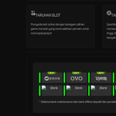
TARUHAN SLOT
TA
Penyedia slot online dengan beragam pilihan
Sportsb
game menarik yang memudahkan pemain untuk
menawar
mencapai jackpot
tinggi,
banyak 
* Selama bank maintenance dan bank offline deposit dan penarik