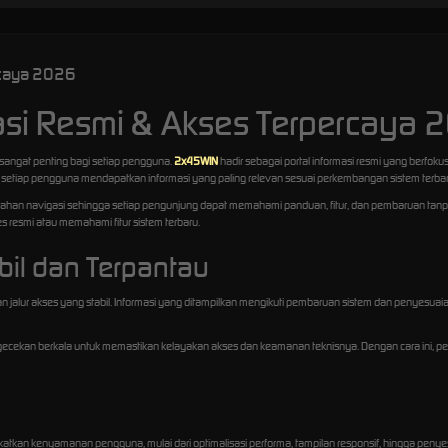
rcaya 2026
asi Resmi & Akses Terpercaya 
a sangat penting bagi setiap pengguna.
2x45WIN
hadir sebagai portal informasi resmi yang berf
 setiap pengguna mendapatkan informasi yang paling relevan sesuai perkembangan sistem terbar
ahan navigasi sehingga setiap pengunjung dapat memahami panduan, fitur, dan pembaruan tanp
 resmi atau memahami fitur sistem terbaru.
bil dan Terpantau
jalur akses yang stabil. Informasi yang ditampilkan mengikuti pembaruan sistem dan penyesu
ngecekan berkala untuk memastikan kelayakan akses dan keamanan teknisnya. Dengan cara ini, peng
 kenyamanan pengguna, mulai dari optimalisasi performa, tampilan responsif, hingga penyesu