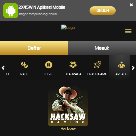
×
2X45WIN Aplikasi Mobile
UNDUH
Jangan tampilkan lagi hari ini
Daftar
Masuk
CASINO
RACE
TOGEL
OLAHRAGA
CRASH GAME
ARCADE
Hacksaw