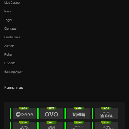
Live Casino
Race
Togel
Olahraga
Crash Game
Arcade
Poker
E-Sports
Sabung Ayam
Komunitas