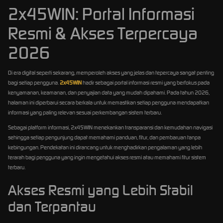
2x45WIN: Portal Informasi
Resmi & Akses Terpercaya
2026
Di era digital seperti sekarang, memperoleh akses yang jelas dan tepercaya sangat penting
bagi setiap pengguna.
2x45WIN
hadir sebagai portal informasi resmi yang berfokus pada
kenyamanan, keamanan, dan penyajian data yang mudah dipahami. Pada tahun 2026,
halaman ini diperbarui secara berkala untuk memastikan setiap pengguna mendapatkan
informasi yang paling relevan sesuai perkembangan sistem terbaru.
Sebagai platform informasi, 2x45WIN menekankan transparansi dan kemudahan navigasi
sehingga setiap pengunjung dapat memahami panduan, fitur, dan pembaruan tanpa
kebingungan. Pendekatan ini dirancang untuk menghadirkan pengalaman yang lebih
terarah bagi pengguna yang ingin mengetahui akses resmi atau memahami fitur sistem
terbaru.
Akses Resmi yang Lebih Stabil
dan Terpantau