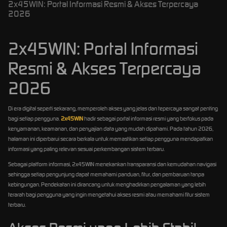
2x45WIN: Portal Informasi Resmi & Akses Terpercaya
2026
2x45WIN: Portal Informasi
Resmi & Akses Terpercaya
2026
Di era digital seperti sekarang, memperoleh akses yang jelas dan tepercaya sangat penting
bagi setiap pengguna.
2x45WIN
hadir sebagai portal informasi resmi yang berfokus pada
kenyamanan, keamanan, dan penyajian data yang mudah dipahami. Pada tahun 2026,
halaman ini diperbarui secara berkala untuk memastikan setiap pengguna mendapatkan
informasi yang paling relevan sesuai perkembangan sistem terbaru.
Sebagai platform informasi, 2x45WIN menekankan transparansi dan kemudahan navigasi
sehingga setiap pengunjung dapat memahami panduan, fitur, dan pembaruan tanpa
kebingungan. Pendekatan ini dirancang untuk menghadirkan pengalaman yang lebih
terarah bagi pengguna yang ingin mengetahui akses resmi atau memahami fitur sistem
terbaru.