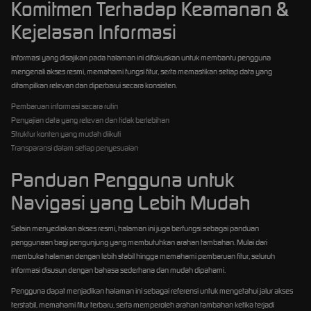
Komitmen Terhadap Keamanan &
Kejelasan Informasi
Informasi yang disajikan pada halaman ini difokuskan untuk membantu pengguna
mengenali akses resmi, memahami fungsi fitur, serta memastikan setiap data yang
ditampilkan relevan dan diperbarui secara konsisten.
Pembaruan informasi secara rutin
Penyajian data yang relevan dan tidak berlebihan
Struktur konten yang mudah diikuti
Transparansi dalam setiap penyesuaian
Panduan Pengguna untuk
Navigasi yang Lebih Mudah
Selain menyediakan akses resmi, halaman ini juga berfungsi sebagai panduan
penggunaan bagi pengunjung yang membutuhkan arahan tambahan. Mulai dari
membuka halaman dengan lebih stabil hingga memahami pembaruan fitur, seluruh
informasi disusun dengan bahasa sederhana dan mudah dipahami.
Pengguna dapat menjadikan halaman ini sebagai referensi untuk mengetahui jalur akses
terstabil, memahami fitur terbaru, serta memperoleh arahan tambahan ketika terjadi