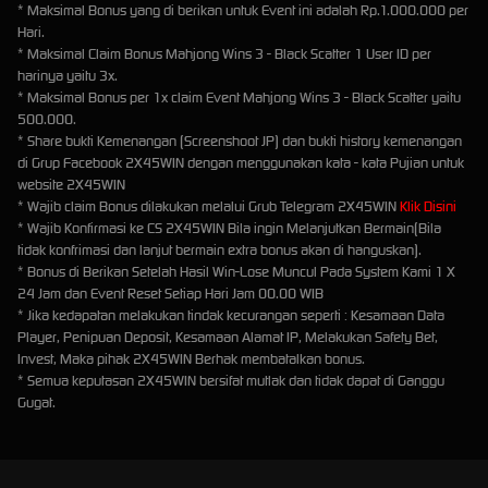
* Maksimal Bonus yang di berikan untuk Event ini adalah Rp.1.000.000 per
Hari.
* Maksimal Claim Bonus Mahjong Wins 3 - Black Scatter 1 User ID per
harinya yaitu 3x.
* Maksimal Bonus per 1x claim Event Mahjong Wins 3 - Black Scatter yaitu
500.000.
* Share bukti Kemenangan (Screenshoot JP) dan bukti history kemenangan
di Grup Facebook 2X45WIN dengan menggunakan kata - kata Pujian untuk
website 2X45WIN
* Wajib claim Bonus dilakukan melalui Grub Telegram 2X45WIN
Klik Disini
* Wajib Konfirmasi ke CS 2X45WIN Bila ingin Melanjutkan Bermain(Bila
tidak konfrimasi dan lanjut bermain extra bonus akan di hanguskan).
* Bonus di Berikan Setelah Hasil Win-Lose Muncul Pada System Kami 1 X
24 Jam dan Event Reset Setiap Hari Jam 00.00 WIB
* Jika kedapatan melakukan tindak kecurangan seperti : Kesamaan Data
Player, Penipuan Deposit, Kesamaan Alamat IP, Melakukan Safety Bet,
Invest, Maka pihak 2X45WIN Berhak membatalkan bonus.
* Semua keputasan 2X45WIN bersifat mutlak dan tidak dapat di Ganggu
Gugat.