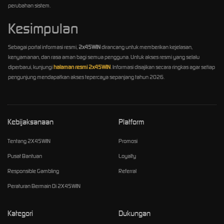
perubahan sistem.
Kesimpulan
Sebagai portal informasi resmi,
2x45WIN
dirancang untuk memberikan kejelasan,
kenyamanan, dan rasa aman bagi semua pengguna. Untuk akses resmi yang selalu
diperbarui, kunjungi
halaman resmi 2x45WIN
. Informasi disajikan secara ringkas agar setiap
pengunjung mendapatkan akses tepercaya sepanjang tahun 2026.
Kebijaksanaan
Platform
Tentang 2X45WIN
Promosi
Pusat Bantuan
Loyalty
Responsible Gambling
Referral
Peraturan Bermain Di 2X45WIN
Kategori
Dukungan