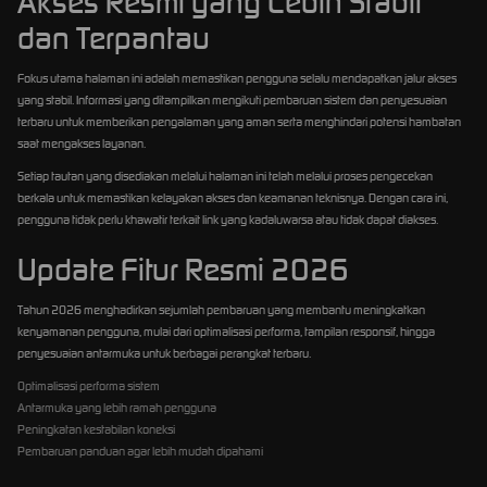
Akses Resmi yang Lebih Stabil
dan Terpantau
Fokus utama halaman ini adalah memastikan pengguna selalu mendapatkan jalur akses
yang stabil. Informasi yang ditampilkan mengikuti pembaruan sistem dan penyesuaian
terbaru untuk memberikan pengalaman yang aman serta menghindari potensi hambatan
saat mengakses layanan.
Setiap tautan yang disediakan melalui halaman ini telah melalui proses pengecekan
berkala untuk memastikan kelayakan akses dan keamanan teknisnya. Dengan cara ini,
pengguna tidak perlu khawatir terkait link yang kadaluwarsa atau tidak dapat diakses.
Update Fitur Resmi 2026
Tahun 2026 menghadirkan sejumlah pembaruan yang membantu meningkatkan
kenyamanan pengguna, mulai dari optimalisasi performa, tampilan responsif, hingga
penyesuaian antarmuka untuk berbagai perangkat terbaru.
Optimalisasi performa sistem
Antarmuka yang lebih ramah pengguna
Peningkatan kestabilan koneksi
Pembaruan panduan agar lebih mudah dipahami