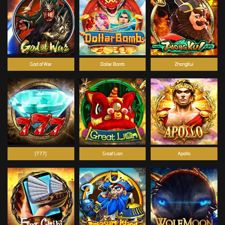
God of War
Dollar Bomb
ZhongKui
[777]
Great Lion
Apollo