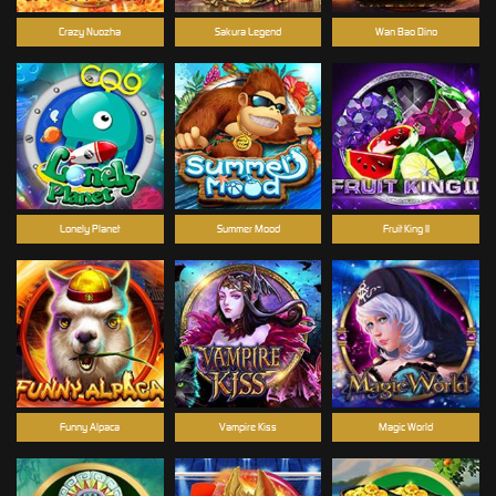
Crazy Nuozha
Sakura Legend
Wan Bao Dino
Lonely Planet
Summer Mood
Fruit King II
Funny Alpaca
Vampire Kiss
Magic World