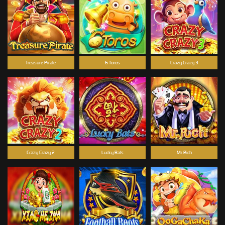
Treasure Pirate
6 Toros
Crazy Crazy 3
Crazy Crazy 2
Lucky Bats
Mr.Rich