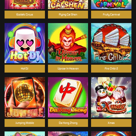
Ecstatic Circus
Flying Cai Shen
Fruity Carnival
Hot DJ
Uproar In Heaven
Fire Chibi 2
Jumping Mobile
Da Hong Zhong
Xmas