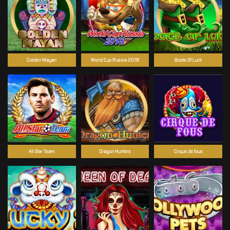
Golden Mayan
World Cup Russia 2018
Boots Of Luck
All Star Team
Dragon Hunters
Cirque de fous