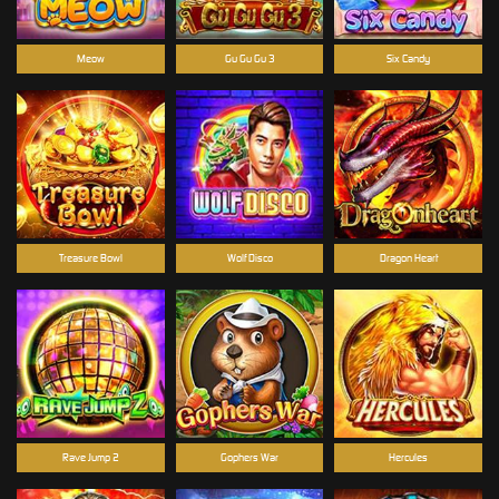
Meow
Gu Gu Gu 3
Six Candy
Treasure Bowl
Wolf Disco
Dragon Heart
Rave Jump 2
Gophers War
Hercules