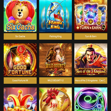
Six Gacha
Fishing King
Turn & Earn
Good Fortune M
WILD BOUNTY 2
Hero of the 3 Kingdoms - Cao Cao