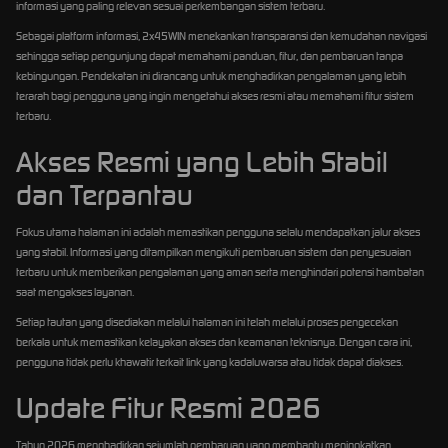
informasi yang paling relevan sesuai perkembangan sistem terbaru.
Sebagai platform informasi, 2x45WIN menekankan transparansi dan kemudahan navigasi
sehingga setiap pengunjung dapat memahami panduan, fitur, dan pembaruan tanpa
kebingungan. Pendekatan ini dirancang untuk menghadirkan pengalaman yang lebih
terarah bagi pengguna yang ingin mengetahui akses resmi atau memahami fitur sistem
terbaru.
Akses Resmi yang Lebih Stabil
dan Terpantau
Fokus utama halaman ini adalah memastikan pengguna selalu mendapatkan jalur akses
yang stabil. Informasi yang ditampilkan mengikuti pembaruan sistem dan penyesuaian
terbaru untuk memberikan pengalaman yang aman serta menghindari potensi hambatan
saat mengakses layanan.
Setiap tautan yang disediakan melalui halaman ini telah melalui proses pengecekan
berkala untuk memastikan kelayakan akses dan keamanan teknisnya. Dengan cara ini,
pengguna tidak perlu khawatir terkait link yang kadaluwarsa atau tidak dapat diakses.
Update Fitur Resmi 2026
Tahun 2026 menghadirkan sejumlah pembaruan yang membantu meningkatkan