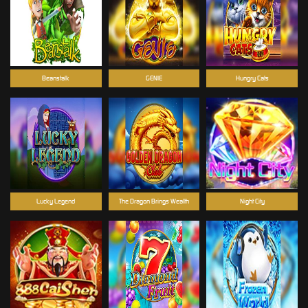
Beanstalk
GENIE
Hungry Cats
Lucky Legend
The Dragon Brings Wealth
Night City