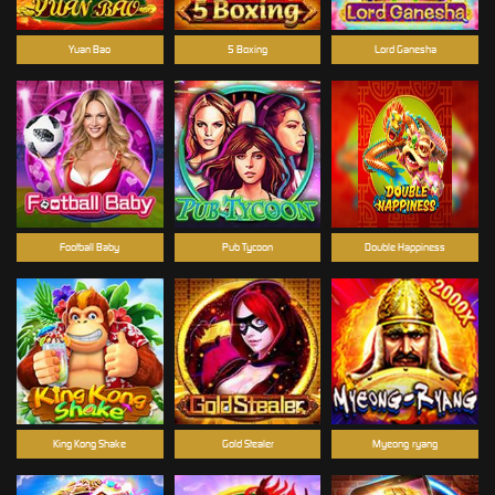
Yuan Bao
5 Boxing
Lord Ganesha
Football Baby
Pub Tycoon
Double Happiness
King Kong Shake
Gold Stealer
Myeong-ryang