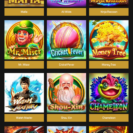
Mafia
All Wilds
Ninja Raccoon
Mr. Miser
Cricket Fever
Money Tree
Watah Master
Shou-Xin
Chameleon