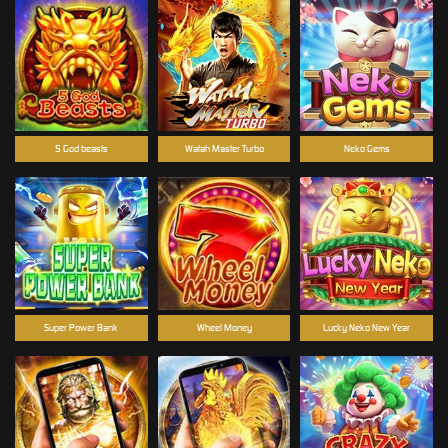
5 God beasts
Watah Master Turbo
Neko Gems
Super Power Bank
Wheel Money
Lucky Neko New Year