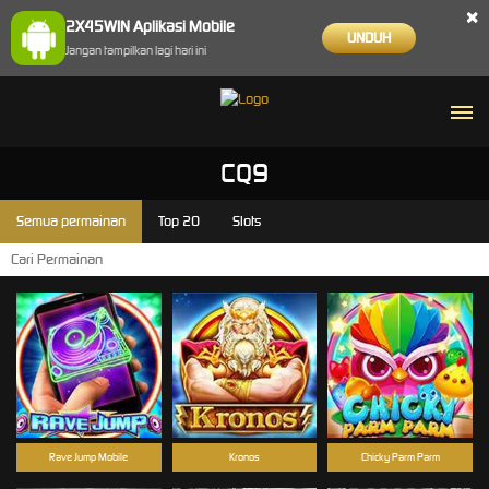
×
2X45WIN Aplikasi Mobile
UNDUH
Jangan tampilkan lagi hari ini
CQ9
Semua permainan
Top 20
Slots
Rave Jump Mobile
Kronos
Chicky Parm Parm