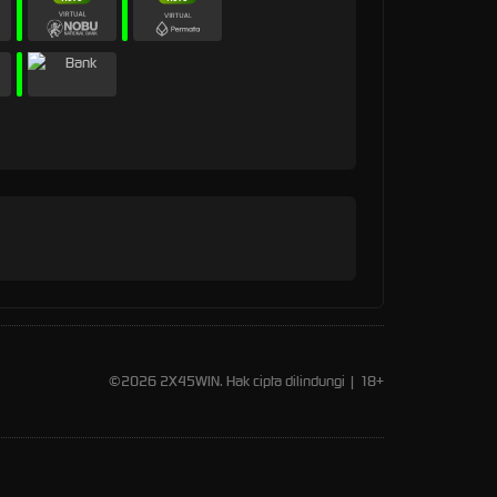
©2026 2X45WIN. Hak cipta dilindungi | 18+