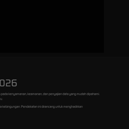
2026
okus pada kenyamanan, keamanan, dan penyajian data yang mudah dipahami.
u.
a kebingungan. Pendekatan ini dirancang untuk menghadirkan