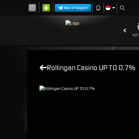
Main di Telegram
HOT
Rollingan Casino UP TO 0.7%