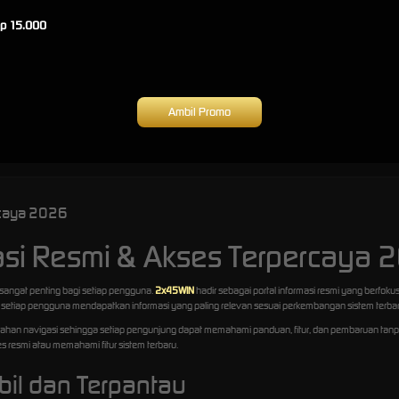
Rp 15.000
Ambil Promo
rcaya 2026
asi Resmi & Akses Terpercaya 
a sangat penting bagi setiap pengguna.
2x45WIN
hadir sebagai portal informasi resmi yang berf
 setiap pengguna mendapatkan informasi yang paling relevan sesuai perkembangan sistem terbar
ahan navigasi sehingga setiap pengunjung dapat memahami panduan, fitur, dan pembaruan tanp
 resmi atau memahami fitur sistem terbaru.
bil dan Terpantau