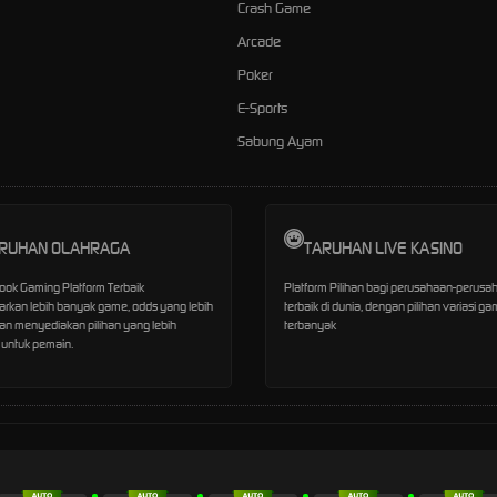
Crash Game
Arcade
Poker
E-Sports
Sabung Ayam
RUHAN OLAHRAGA
TARUHAN LIVE KASINO
ook Gaming Platform Terbaik
Platform Pilihan bagi perusahaan-perusa
kan lebih banyak game, odds yang lebih
terbaik di dunia, dengan pilihan variasi g
 dan menyediakan pilihan yang lebih
terbanyak
untuk pemain.