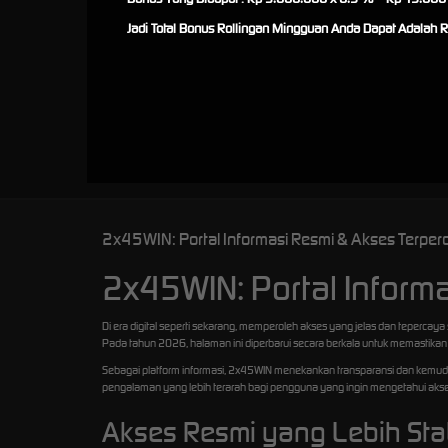
Jadi Total Bonus Rollingan Mingguan Anda Dapat Adalah 
2x45WIN: Portal Informasi Resmi & Akses Terpe
2x45WIN: Portal Inform
Di era digital seperti sekarang, memperoleh akses yang jelas dan tepercay
Pada tahun 2026, halaman ini diperbarui secara berkala untuk memastikan
Sebagai platform informasi, 2x45WIN menekankan transparansi dan kemud
pengalaman yang lebih terarah bagi pengguna yang ingin mengetahui akses
Akses Resmi yang Lebih Sta