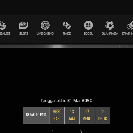
 GAMES
SLOTS
LIVE CASINO
RACE
TOGEL
OLAHRAGA
CRASH
Tanggal akhir: 31-Mar-2050
8635
13
17
01
BERAKHIR PADA
HARI
JAM
MENIT
DETIK