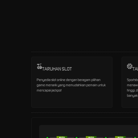
TARUHAN SLOT
TA
Penyedia slot online dengan beragam pilihan
Sportsb
game menarik yang memudahkan pemain untuk
menawar
mencapai jackpot
tinggi,
banyak 