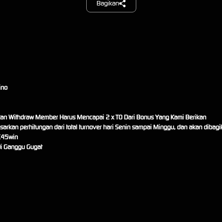
Bagikan
ino
kan Withdraw Member Harus Mencapai 2 x TO Dari Bonus Yang Kami Berikan
arkan perhitungan dari total turnover hari Senin sampai Minggu, dan akan dibagik
2X45win
Di Ganggu Gugat