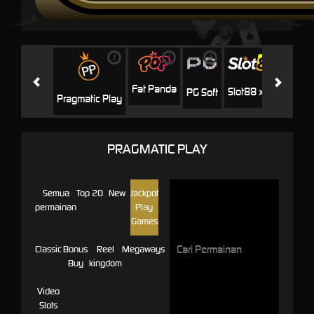
i
i
i
i
i
Facha
Fat Panda
Slot88 x PP
PG Soft
Pragmatic Play
PRAGMATIC PLAY
Semua
Top 20
New
Jackpot
permainan
Play
Games
Classic
Bonus
Reel
Megaways
Buy
kingdom
Video
Slots