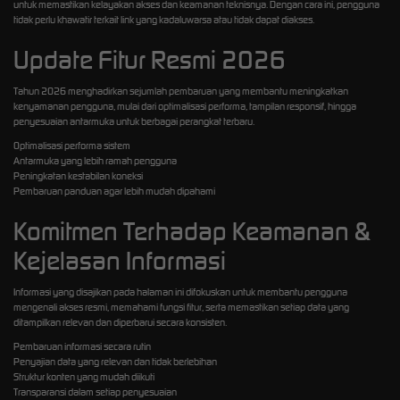
untuk memastikan kelayakan akses dan keamanan teknisnya. Dengan cara ini, pengguna
tidak perlu khawatir terkait link yang kadaluwarsa atau tidak dapat diakses.
Update Fitur Resmi 2026
Tahun 2026 menghadirkan sejumlah pembaruan yang membantu meningkatkan
kenyamanan pengguna, mulai dari optimalisasi performa, tampilan responsif, hingga
penyesuaian antarmuka untuk berbagai perangkat terbaru.
Optimalisasi performa sistem
Antarmuka yang lebih ramah pengguna
Peningkatan kestabilan koneksi
Pembaruan panduan agar lebih mudah dipahami
Komitmen Terhadap Keamanan &
Kejelasan Informasi
Informasi yang disajikan pada halaman ini difokuskan untuk membantu pengguna
mengenali akses resmi, memahami fungsi fitur, serta memastikan setiap data yang
ditampilkan relevan dan diperbarui secara konsisten.
Pembaruan informasi secara rutin
Penyajian data yang relevan dan tidak berlebihan
Struktur konten yang mudah diikuti
Transparansi dalam setiap penyesuaian