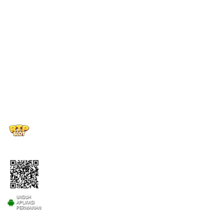
UNDUH
APLIKASI
PERMAINAN