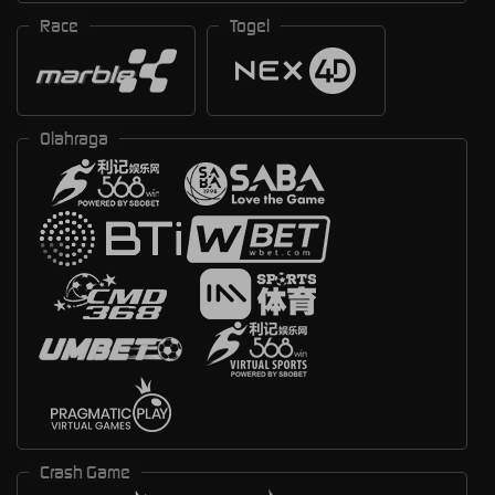
Race
Togel
Olahraga
Crash Game