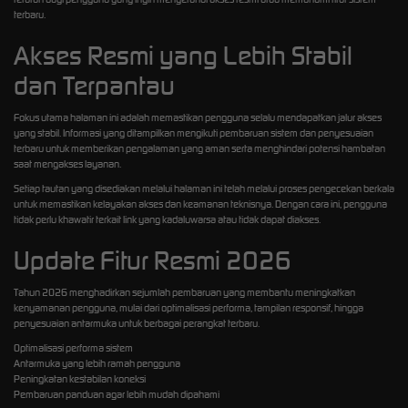
terbaru.
Akses Resmi yang Lebih Stabil
dan Terpantau
Fokus utama halaman ini adalah memastikan pengguna selalu mendapatkan jalur akses
yang stabil. Informasi yang ditampilkan mengikuti pembaruan sistem dan penyesuaian
terbaru untuk memberikan pengalaman yang aman serta menghindari potensi hambatan
saat mengakses layanan.
Setiap tautan yang disediakan melalui halaman ini telah melalui proses pengecekan berkala
untuk memastikan kelayakan akses dan keamanan teknisnya. Dengan cara ini, pengguna
tidak perlu khawatir terkait link yang kadaluwarsa atau tidak dapat diakses.
Update Fitur Resmi 2026
Tahun 2026 menghadirkan sejumlah pembaruan yang membantu meningkatkan
kenyamanan pengguna, mulai dari optimalisasi performa, tampilan responsif, hingga
penyesuaian antarmuka untuk berbagai perangkat terbaru.
Optimalisasi performa sistem
Antarmuka yang lebih ramah pengguna
Peningkatan kestabilan koneksi
Pembaruan panduan agar lebih mudah dipahami