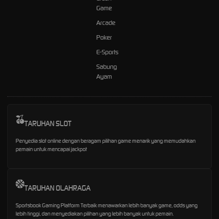
Game
Arcade
Poker
E-Sports
Sabung
Ayam
TARUHAN SLOT
Penyedia slot online dengan beragam pilihan game menarik yang memudahkan
pemain untuk mencapai jackpot
TARUHAN OLAHRAGA
Sportsbook Gaming Platform Terbaik menawarkan lebih banyak game, odds yang
lebih tinggi, dan menyediakan pilihan yang lebih banyak untuk pemain.