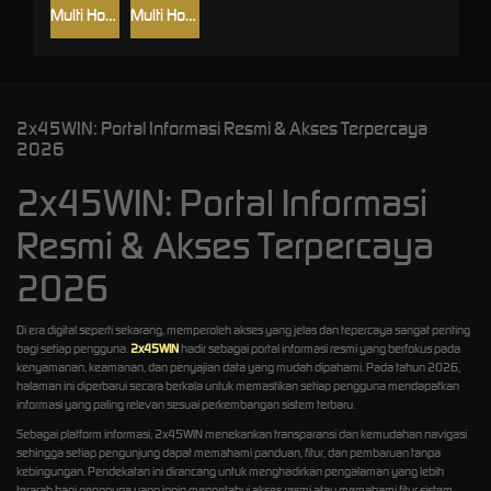
Multi Hot 5 Wild
Multi Hot Wild Ways
2x45WIN: Portal Informasi Resmi & Akses Terpercaya
2026
2x45WIN: Portal Informasi
Resmi & Akses Terpercaya
2026
Di era digital seperti sekarang, memperoleh akses yang jelas dan tepercaya sangat penting
bagi setiap pengguna.
2x45WIN
hadir sebagai portal informasi resmi yang berfokus pada
kenyamanan, keamanan, dan penyajian data yang mudah dipahami. Pada tahun 2026,
halaman ini diperbarui secara berkala untuk memastikan setiap pengguna mendapatkan
informasi yang paling relevan sesuai perkembangan sistem terbaru.
Sebagai platform informasi, 2x45WIN menekankan transparansi dan kemudahan navigasi
sehingga setiap pengunjung dapat memahami panduan, fitur, dan pembaruan tanpa
kebingungan. Pendekatan ini dirancang untuk menghadirkan pengalaman yang lebih
terarah bagi pengguna yang ingin mengetahui akses resmi atau memahami fitur sistem