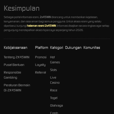
Kesimpulan
Sebagai portal informasi resmi,
2x45WIN
dirancang untuk memberikan kejelasan,
kenyamanan, dan rasa aman bagi semua pengguna. Untuk akses resmi yang selalu
diperbarui, kunjungi
halaman resmi 2x45WIN
. Informasi disajikan secara ringkas agar setiap
pengunjung mendapatkan akses tepercaya sepanjang tahun 2026.
Kebijaksanaan
Platform
Kategori
Dukungan
Komunitas
Tentang 2X45WIN
Promosi
Hot
Games
Pusat Bantuan
Loyalty
Slots
Responsible
Referral
Gambling
Live
Casino
Peraturan Bermain
Di 2X45WIN
Race
Togel
Olahraga
Crash