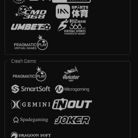
Crash Game