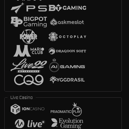
Live Casino