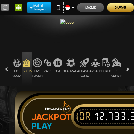
Main di
MASUK
DAFTAR
Telegram
HOT
SLOTS
LIVE
RACE
TOGEL
OLAHRAGA
CRASH
ARCADE
POKER
E-
SABUN
GAMES
CASINO
GAME
SPORTS
AYAM
IDR
12,733,
JACKPOT
PLAY