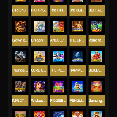
Bao Zhu Fortune
RICH PIGGIES
The Hallowin Bats
Ore Rush: Cart Collector
BUFFALO LEGEND
Crown of Hades
Dragon's Blaze Link
ANGELVSDEVIL SEA DUEL
THE GREAT FIREFIGHTER
Road to Glory
Thunder Lord
LORD OF THE GODS
THE PENGUINS
HAMMER OF THUNDER
BUILDER'S FRENZY
INFECTED ZONE
Wicked Wins: Crystals
PIGGIES WEALTHY ANGELIC
PENGUIN QUEST
Dancing Golden Drums