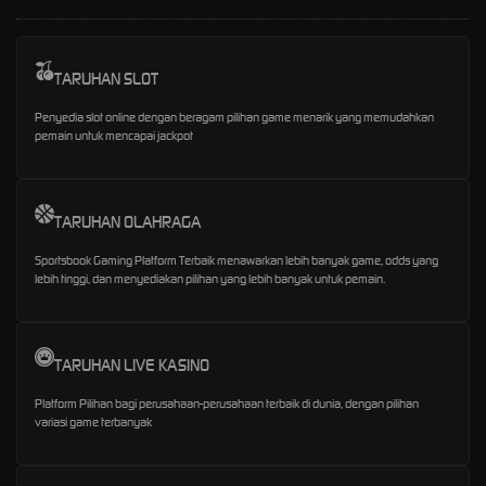
TARUHAN SLOT
Penyedia slot online dengan beragam pilihan game menarik yang memudahkan
pemain untuk mencapai jackpot
TARUHAN OLAHRAGA
Sportsbook Gaming Platform Terbaik menawarkan lebih banyak game, odds yang
lebih tinggi, dan menyediakan pilihan yang lebih banyak untuk pemain.
TARUHAN LIVE KASINO
Platform Pilihan bagi perusahaan-perusahaan terbaik di dunia, dengan pilihan
variasi game terbanyak