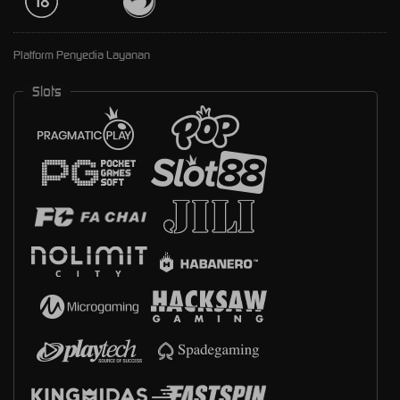
Platform Penyedia Layanan
Slots