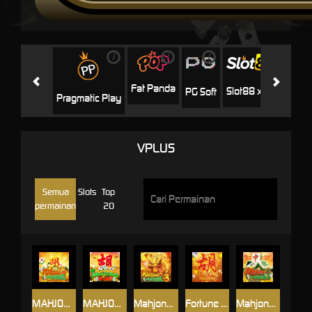
i
i
i
i
i
Facha
Fat Panda
Slot88 x PP
PG Soft
Pragmatic Play
VPLUS
Semua
Slots
Top
permainan
20
MAHJONG FORTUNE
MAHJONG WINS
Mahjong Fortune 3
Fortune Mahjong
Mahjong Fortune 2: Dragon Riches