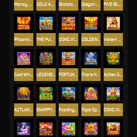
Money Piggies
GOLD AROWANA
Skeleton Thief
Dragon Link Fortune
FIVE BLESSINGS ARRIVE
Phoenix's Golden Basin
THE PUPPIES IN EGYPT
GONG XI FA CAI
GOLDEN TRAIN 2
Valiant of Athena
Gold Wheel Jackpot
LEGEND OF SPOOKY LINK
FORTUNE GOD BLESSING
Thor's Hammer
Aztlan Gems
AZTLAN GEMS2
SNAPPY CARNIVAL
Feeding Time
Triple Spin Xtreme
GONG XI FA CAI