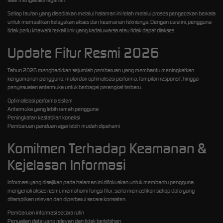
saat mengakses layanan.
Setiap tautan yang disediakan melalui halaman ini telah melalui proses pengecekan berkala
untuk memastikan kelayakan akses dan keamanan teknisnya. Dengan cara ini, pengguna
tidak perlu khawatir terkait link yang kadaluwarsa atau tidak dapat diakses.
Update Fitur Resmi 2026
Tahun 2026 menghadirkan sejumlah pembaruan yang membantu meningkatkan
kenyamanan pengguna, mulai dari optimalisasi performa, tampilan responsif, hingga
penyesuaian antarmuka untuk berbagai perangkat terbaru.
Optimalisasi performa sistem
Antarmuka yang lebih ramah pengguna
Peningkatan kestabilan koneksi
Pembaruan panduan agar lebih mudah dipahami
Komitmen Terhadap Keamanan &
Kejelasan Informasi
Informasi yang disajikan pada halaman ini difokuskan untuk membantu pengguna
mengenali akses resmi, memahami fungsi fitur, serta memastikan setiap data yang
ditampilkan relevan dan diperbarui secara konsisten.
Pembaruan informasi secara rutin
Penyajian data yang relevan dan tidak berlebihan