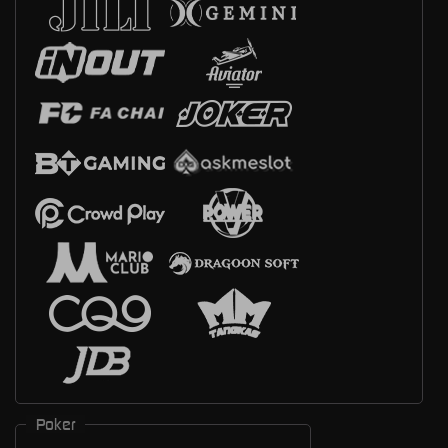
Poker