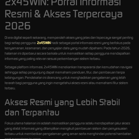
2x45WIN: Portal Informasi
Resmi & Akses Terpercaya
2026
Di era digital seperti sekarang, memperoleh akses yang jelas dan tepercaya sangat penting
bagi setiap pengguna.
2x45WIN
hadir sebagai portal informasi resmi yang berfokus pada
kenyamanan, keamanan, dan penyajian data yang mudah dipahami. Pada tahun 2026,
halaman ini diperbarui secara berkala untuk memastikan setiap pengguna mendapatkan
informasi yang paling relevan sesuai perkembangan sistem terbaru.
Sebagai platform informasi, 2x45WIN menekankan transparansi dan kemudahan navigasi
sehingga setiap pengunjung dapat memahami panduan, fitur, dan pembaruan tanpa
kebingungan. Pendekatan ini dirancang untuk menghadirkan pengalaman yang lebih
terarah bagi pengguna yang ingin mengetahui akses resmi atau memahami fitur sistem
terbaru.
Akses Resmi yang Lebih Stabil
dan Terpantau
Fokus utama halaman ini adalah memastikan pengguna selalu mendapatkan jalur akses
yang stabil. Informasi yang ditampilkan mengikuti pembaruan sistem dan penyesuaian
terbaru untuk memberikan pengalaman yang aman serta menghindari potensi hambatan